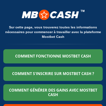
Sur cette page, vous trouverez toutes les informations
nécessaires pour commencer à travailler avec la plateforme
Mostbet Cash
COMMENT FONCTIONNE MOSTBET CASH
COMMENT S'INSCRIRE SUR MOSTBET CASH ?
COMMENT GÉNÉRER DES GAINS AVEC MOSTBET
CASH