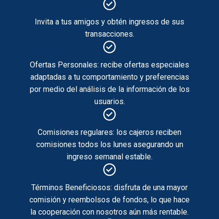
Invita a tus amigos y obtén ingresos de sus
transacciones.
Ofertas Personales: recibe ofertas especiales
adaptadas a tu comportamiento y preferencias
por medio del análisis de la información de los
usuarios.
Comisiones regulares: los cajeros reciben
comisiones todos los lunes asegurando un
ingreso semanal estable.
Términos Beneficiosos: disfruta de una mayor
comisión y reembolsos de fondos, lo que hace
la cooperación con nosotros aún más rentable.