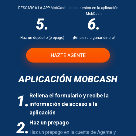
DESCARGA LA APP MobCash
Inicia sesión en la aplicación
MobCash
5.
6.
Haz un depósito (prepago)
¡Empieza a ganar dinero!
HAZTE AGENTE
APLICACIÓN MOBCASH
1.
Rellena el formulario y recibe la
información de acceso a la
aplicación
2.
Haz un prepago
Haz un prepago en la cuenta de Agente y