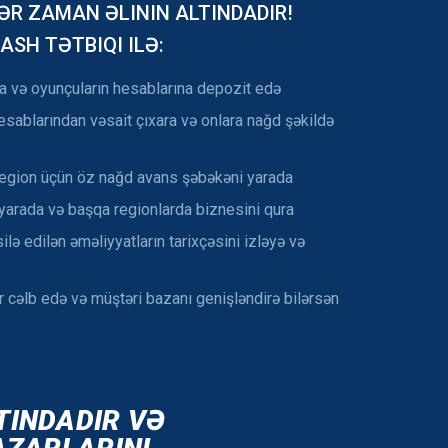
ƏR ZAMAN ƏLININ ALTINDADIR!
SH TƏTBIQI ILƏ:
ıra və oyunçuların hesablarına depozit edə
esablarından vəsait çıxara və onlara nağd şəkildə
region üçün öz nağd avans şəbəkəni yarada
 yarada və başqa regionlarda biznesini qura
ilə edilən əməliyyatların tarixçəsini izləyə və
r cəlb edə və müştəri bazanı genişləndirə bilərsən
TINDADIR VƏ