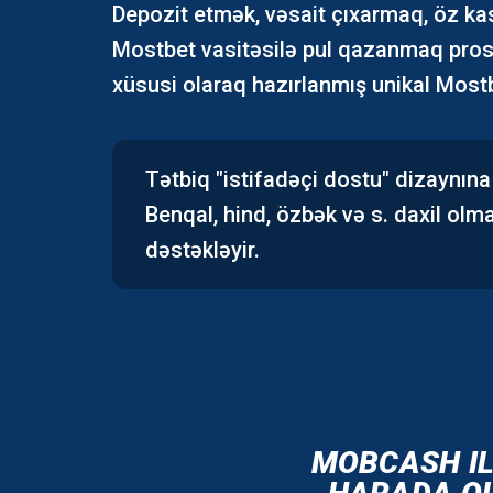
Depozit etmək, vəsait çıxarmaq, öz ka
Mostbet vasitəsilə pul qazanmaq pro
xüsusi olaraq hazırlanmış unikal Mostb
Tətbiq "istifadəçi dostu" dizaynına 
Benqal, hind, özbək və s. daxil olmaq
dəstəkləyir.
MOBCASH IL