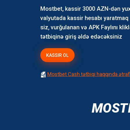
Mostbet, kassir 3000 AZN-dən yuxa
valyutada kassir hesabı yaratmaq i
siz, vurğulanan və APK Faylını kli
tətbiqinə giriş əldə edəcəksiniz
KASSIR OL
Mostbet Cash tətbiqi haqqında ətraf
MOSTB