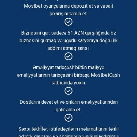
Mostbet oyunçularına depozit et və vəsait
çıxarışını təmin et.
Biznesini qur: sadəcə 51 AZN qarşılığında öz
biznesini qurmaq və uğurlu karyeraya doğru ilk
addımı atmaq şansı.
Əməliyyat tarixçəsi: bütün maliyyə
əməliyyatlarının tarixçəsini birbaşa MostbetCash
tətbiqində yoxla.
Dostlarını dəvət et və onların əməliyyatlarından
gəlir əldə et.
Şəxsi təkliflər: istifadəçilərin məlumatlarını təhlil
edərək davranış və seçimlərinə uyğunlaşdırılmış