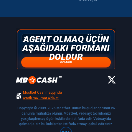
AGENT OLMAQ ÜÇÜN
AŞAĞIDAKI FORMANI
DOLDUR
Mostbet Cash haqqında
ətraflı məlumat əldə et
Copyright © 2009-2026 Mostbet. Bütün hüquqlar qorunur və
qanunla mühafizə olunur. Mostbet, vebsayt təcrübənizi
yaxşılaşdırmaq üçün kukilərdən istifadə edir. Vebsaytda
qalmaqla siz bu kukilərdən istifadə etməyi qəbul edirsiniz.