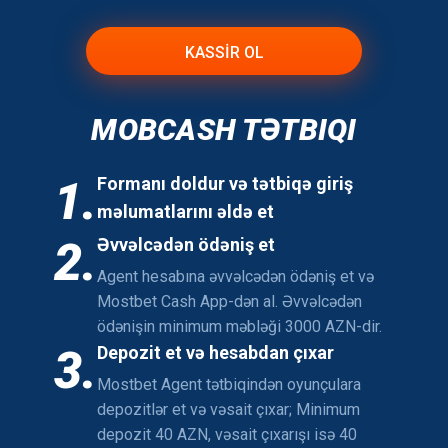
KASSİR OL
MOBCASH TƏTBIQI
1.
Formanı doldur və tətbiqə giriş
məlumatlarını əldə et
2.
Əvvəlcədən ödəniş et
Agent hesabına əvvəlcədən ödəniş et və
Mostbet Cash App-dən al. Əvvəlcədən
ödənişin minimum məbləği 3000 AZN-dir.
3.
Depozit et və hesabdan çıxar
Mostbet Agent tətbiqindən oyunçulara
depozitlər et və vəsait çıxar; Minimum
depozit 40 AZN, vəsait çıxarışı isə 40