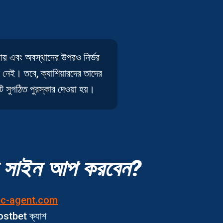
য় এবং অবস্থানের উপরও নির্ভর
ণ নেই। তবে, ক্যাশিয়ারদের তাদের
 সুগঠিত পুরস্কার দেওয়া হয়।
ে সাইন আপ করবেন?
c-agent.com
оstbet ক্যাশ