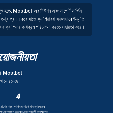
তুত হতে, Mostbet-এর টিউশন এবং সাপোর্ট সার্ভিস
ং তথ্য প্রদান করে যাতে ক্যাশিয়াররা সফলভাবে উন্নতি
র ক্যাশিয়ার কার্যক্রম পরিচালনা করতে সহায়তা করে।
়োজনীয়তা
ূর্ণ। Mostbet
খানে রয়েছে:
পাঠানোর পরে, আপনার পার্সোনাল ম্যানেজার
্গে যোগাযোগ করবেন এবং পরবর্তী পদক্ষেপের