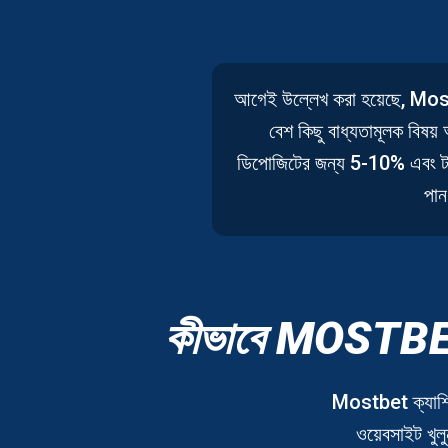
আগেই উল্লেখ করা হয়েছে, Mos
বেশ কিছু বাধ্যতামূলক বিষয় 
ডিপোজিটের জন্য 5-10% এবং ট
পা
কীভাবে MOSTBET-
Mostbet ক্যাশিয
ওয়েবসাইট খ