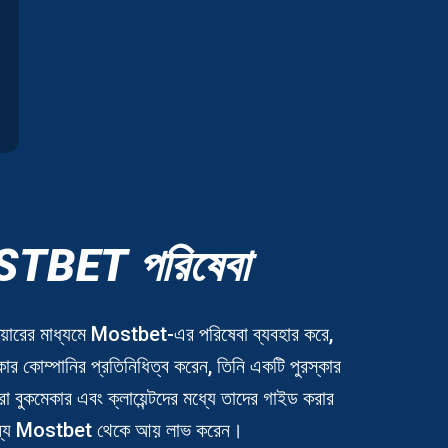
UR
EN
RU
CO
TBET পরিষেবা
শিয়ারের মাধ্যমে Mostbet-এর পরিষেবা ব্যবহার করে,
েকার কোম্পানির প্রতিনিধিত্ব করেন, তিনি একটি পুরস্কার
া বুকমেকার এবং ক্লায়েন্টদের মধ্যে তাদের গাইড করার
জন্য Mostbet থেকে আয় লাভ করেন।