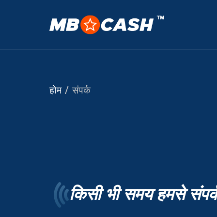
होम
संपर्क
किसी भी समय हमसे संपर्क