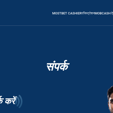
MOSTBET CASHIER
रजिस्ट्रेशन
MOBCASH ऐ
संपर्क
 करें