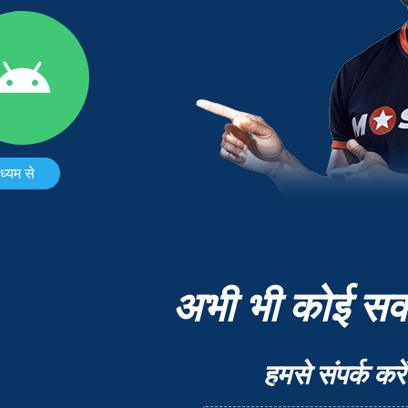
ाध्यम से
अभी भी कोई सव
हमसे संपर्क करें