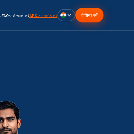
कैशियर बनें
प
FAQ
हमसे संपर्क करें
APK डाउनलोड करें
EN
BD
NP
EN
LK
MA
FR
BR
EG
MX
AZ