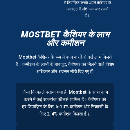
में डिपॉज़िट करके अपने कैशियर के
अकाउंट में राशि जमा कर सकते
हैं।.
MOSTBET कैशियर के लाभ
और कमीशन
Mostbet कैशियर के रूप में काम करने से कई लाभ मिलते
हैं। कमीशन के लाभों के बावजूद, कैशियर को मिलने वाले विशेष
अधिकार और अवसर नीचे दिए गए हैं:
जैसा कि पहले बताया गया है, Mostbet के साथ काम
करने में कई आकर्षक फ़ीचर्स शामिल हैं। कैशियर को
हर डिपॉज़िट के लिए 5-10% कमीशन और निकासी के
लिए 2-4% कमीशन मिलता है।.