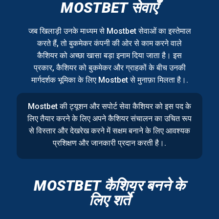
MOSTBET सेवाएँ
जब खिलाड़ी उनके माध्यम से Mostbet सेवाओं का इस्तेमाल
करते हैं, तो बुकमेकर कंपनी की ओर से काम करने वाले
कैशियर को अच्छा खासा बड़ा इनाम दिया जाता है। इस
प्रकार, कैशियर को बुकमेकर और ग्राहकों के बीच उनकी
मार्गदर्शक भूमिका के लिए Mostbet से मुनाफ़ा मिलता है।.
Mostbet की ट्यूशन और सपोर्ट सेवा कैशियर को इस पद के
लिए तैयार करने के लिए अपने कैशियर संचालन का उचित रूप
से विस्तार और देखरेख करने में सक्षम बनाने के लिए आवश्यक
प्रशिक्षण और जानकारी प्रदान करती है।.
MOSTBET कैशियर बनने के
लिए शर्ते