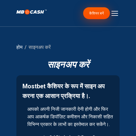
कैशियर बनें
होम
साइनअप करें
साइनअप करें
Mostbet कैशियर के रूप में साइन अप
करना एक आसान प्रक्रिया है।.
आपको अपनी निजी जानकारी देनी होगी और फिर
आप आकर्षक डिपॉज़िट कमीशन और निकासी सहित
विभिन्न प्रकार के लाभों का इस्तेमाल कर सकेंगे।.