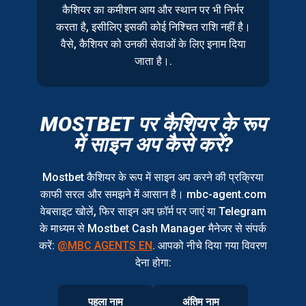
कैशियर का कमीशन आय और स्थान पर भी निर्भर
करता है, इसीलिए इसकी कोई निश्चित राशि नहीं है।
वैसे, कैशियर को उनकी सेवाओं के लिए इनाम दिया
जाता है।.
MOSTBET पर कैशियर के रूप
में साइन अप कैसे करें?
Mostbet कैशियर के रूप में साइन अप करने की प्रक्रिया
काफी सरल और समझने में आसान है।
mbc-agent.com
वेबसाइट खोलें, फिर साइन अप फ़ॉर्म पर जाएं या Telegram
के माध्यम से Mоstbet Cash Manager मैनेजर से संपर्क
करें:
@MBC AGENTS EN
. आपको नीचे दिया गया विवरण
देना होगा:
पहला नाम
अंतिम नाम