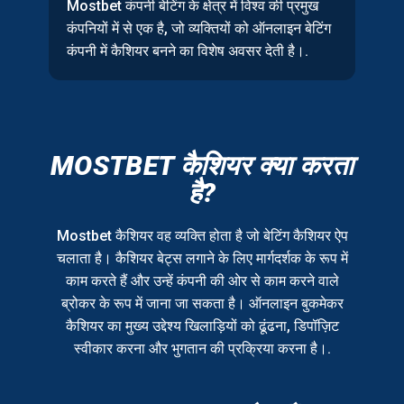
Mostbet कंपनी बेटिंग के क्षेत्र में विश्व की प्रमुख
कंपनियों में से एक है, जो व्यक्तियों को ऑनलाइन बेटिंग
कंपनी में कैशियर बनने का विशेष अवसर देती है।.
MOSTBET कैशियर क्या करता
है?
Mostbet कैशियर वह व्यक्ति होता है जो बेटिंग कैशियर ऐप
चलाता है। कैशियर बेट्स लगाने के लिए मार्गदर्शक के रूप में
काम करते हैं और उन्हें कंपनी की ओर से काम करने वाले
ब्रोकर के रूप में जाना जा सकता है। ऑनलाइन बुकमेकर
कैशियर का मुख्य उद्देश्य खिलाड़ियों को ढूंढना, डिपॉज़िट
स्वीकार करना और भुगतान की प्रक्रिया करना है।.