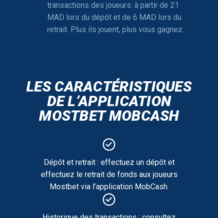
transactions des joueurs: à partir de 21
MAD lors du dépôt et de 6 MAD lors du
retrait. Plus ils jouent, plus vous gagnez.
LES CARACTÉRISTIQUES
DE L’APPLICATION
MOSTBET MOBCASH
Dépôt et retrait : effectuez un dépôt et
effectuez le retrait de fonds aux joueurs
Mostbet via l’application MobCash.
Historique des transactions : consultez