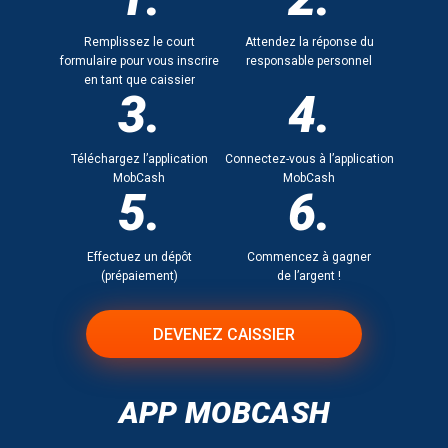
Remplissez le court
Attendez la réponse du
formulaire pour vous inscrire
responsable personnel
en tant que caissier
3.
4.
Téléchargez l’application
Connectez-vous à l’application
MobCash
MobCash
5.
6.
Effectuez un dépôt
Commencez à gagner
(prépaiement)
de l’argent !
DEVENEZ CAISSIER
APP MOBCASH