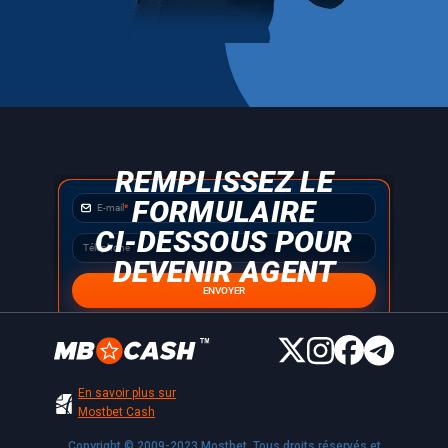
REMPLISSEZ LE
FORMULAIRE
CI-DESSOUS POUR
DEVENIR AGENT
En savoir plus sur
Mostbet Cash
Copyright © 2009-2023 Mostbet. Tous droits réservés et