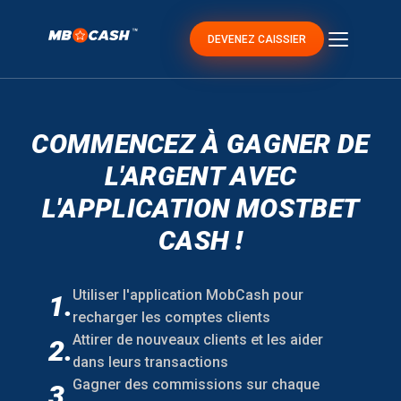
DEVENEZ CAISSIER
COMMENCEZ À GAGNER DE
L'ARGENT AVEC
L'APPLICATION MOSTBET
CASH !
Utiliser l'application MobCash pour
1.
recharger les comptes clients
Attirer de nouveaux clients et les aider
2.
dans leurs transactions
Gagner des commissions sur chaque
3.